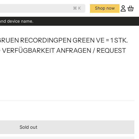
⌘ K
Shop now
 and device name.
GRUEN RECORDINGPEN GREEN VE = 1 STK.
UND VERFÜGBARKEIT ANFRAGEN / REQUEST
Sold out